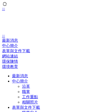
:::
網站地圖
│
聯絡我們
│
嘉藥首頁
│
回中心首頁
語系：
正體
│
簡體
│
English
:::
最新消息
中心簡介
表單與文件下載
網站連結
環保陳情
環境教育
最新消息
中心簡介
沿革
職掌
工作重點
相關照片
表單與文件下載